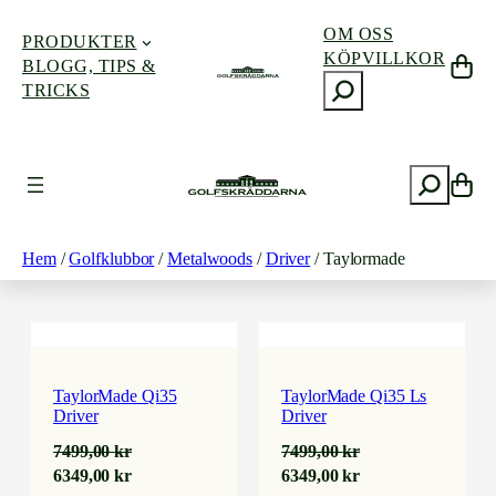
OM OSS
PRODUKTER
KÖPVILLKOR
BLOGG, TIPS &
S
TRICKS
ö
k
Hoppa
till
S
innehåll
TAYLORMADE
ö
k
Hem
/
Golfklubbor
/
Metalwoods
/
Driver
/ Taylormade
Visar alla 3 resultat
TaylorMade Qi35
TaylorMade Qi35 Ls
Driver
Driver
7499,00
kr
7499,00
kr
Det
Det
Det
Det
6349,00
kr
6349,00
kr