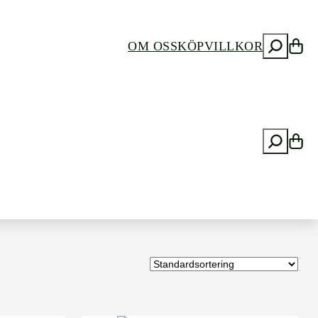
S
OM OSS
KÖPVILLKOR
ö
k
S
ö
k