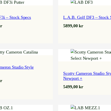
3i – Stock Specs
L.A.B. Golf DF3 – Stock 
r
5899,00
kr
meron Studio Style
Scotty Cameron Studio St
Newport +
r
5499,00
kr