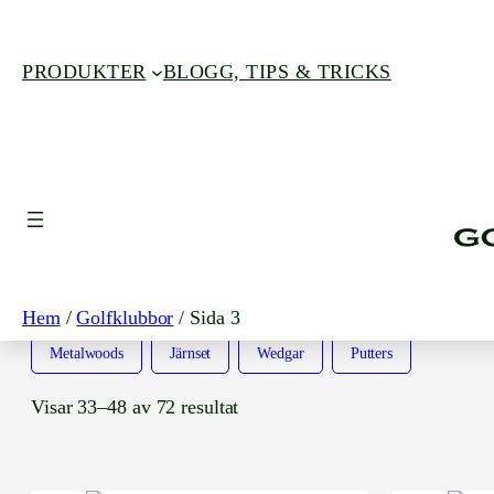
PRODUKTER
BLOGG, TIPS & TRICKS
Hoppa
till
innehåll
GOLFKLUBBOR
Hem
/
Golfklubbor
/ Sida 3
Metalwoods
Järnset
Wedgar
Putters
Visar 33–48 av 72 resultat