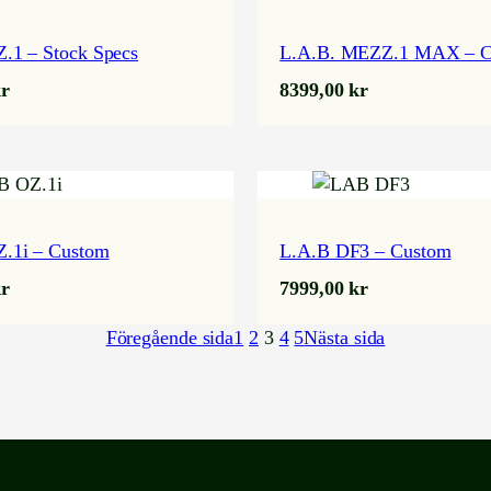
.1 – Stock Specs
L.A.B. MEZZ.1 MAX – C
r
8399,00
kr
Z.1i – Custom
L.A.B DF3 – Custom
r
7999,00
kr
Föregående sida
1
2
3
4
5
Nästa sida