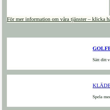
För mer information om våra tjänster – klicka h
GOLF
Sätt ditt 
KLÄD
Spela med