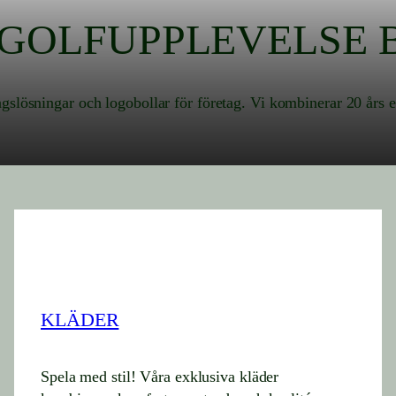
 GOLFUPPLEVELSE 
agslösningar och logobollar för företag. Vi kombinerar 20 års
KLÄDER
Spela med stil! Våra exklusiva kläder