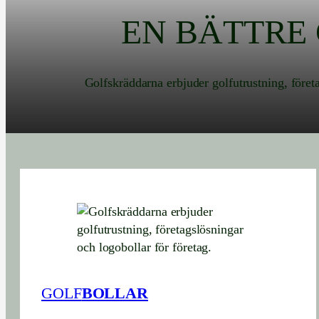
EN BÄTTRE
Golfskräddarna erbjuder golfutrustning, föret
GOLF
BOLLAR