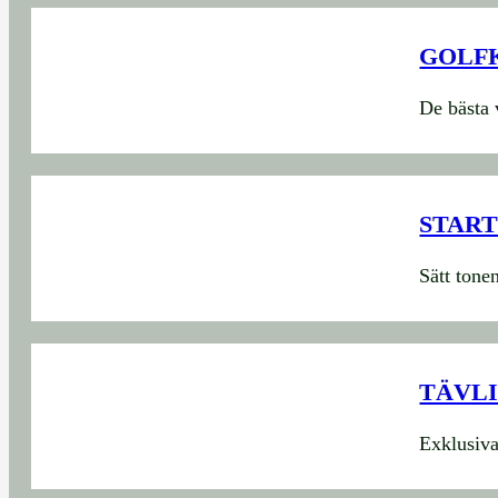
GOLF
De bästa 
START
Sätt tone
TÄVLI
Exklusiva 