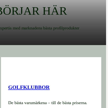
BÖRJAR HÄR
 expertis med marknadens bästa profilprodukter
GOLFKLUBBOR
De bästa varumärkena – till de bästa priserna.