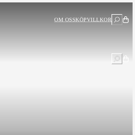
S
OM OSS
KÖPVILLKOR
ö
k
S
ö
k