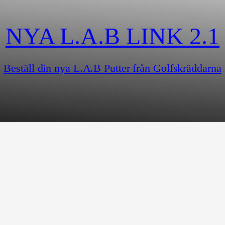
NYA L.A.B LINK 2.1
Beställ din nya L.A.B Putter från Golfskräddarna