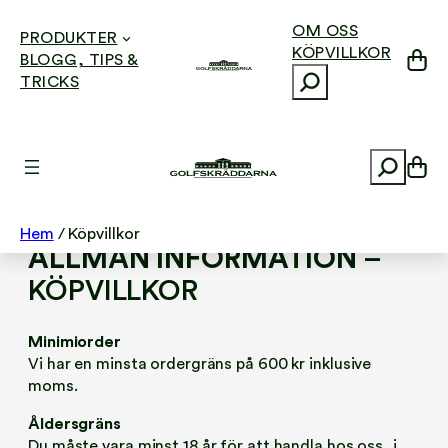
OM OSS
PRODUKTER
KÖPVILLKOR
BLOGG, TIPS &
S
TRICKS
ö
Hoppa
k
till
innehåll
S
KÖPVILLKOR
ö
k
Hem
/ Köpvillkor
ALLMÄN INFORMATION
–
KÖPVILLKOR
Minimiorder
Vi har en minsta ordergräns på 600 kr inklusive
moms.
Åldersgräns
Du måste vara minst 18 år för att handla hos oss, i