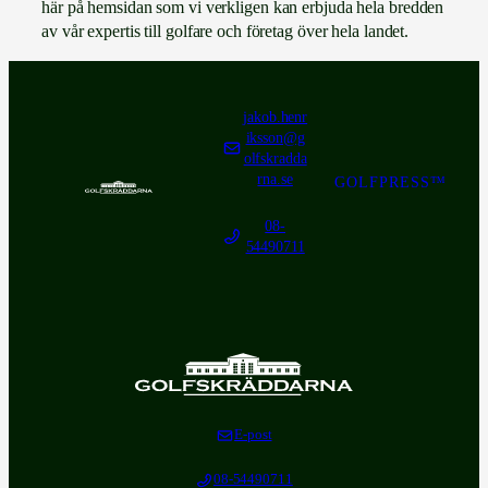
här på hemsidan som vi verkligen kan erbjuda hela bredden
av vår expertis till golfare och företag över hela landet.
jakob.henr
iksson@g
olfskradda
rna.se
GOLFPRESS™
08-
54490711
E-post
08-54490711