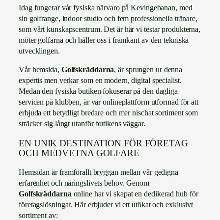
Idag fungerar vår fysiska närvaro på Kevingebanan, med
sin golfrange, indoor studio och fem professionella tränare,
som vårt kunskapscentrum. Det är här vi testar produkterna,
möter golfarna och håller oss i framkant av den tekniska
utvecklingen.
Vår hemsida,
Golfskräddarna
, är sprungen ur denna
expertis men verkar som en modern, digital specialist.
Medan den fysiska butiken fokuserar på den dagliga
servicen på klubben, är vår onlineplattform utformad för att
erbjuda ett betydligt bredare och mer nischat sortiment som
sträcker sig långt utanför butikens väggar.
EN UNIK DESTINATION FÖR FÖRETAG
OCH MEDVETNA GOLFARE
Hemsidan är framförallt bryggan mellan vår gedigna
erfarenhet och näringslivets behov. Genom
Golfskräddarna
online har vi skapat en dedikerad hub för
företagslösningar. Här erbjuder vi ett utökat och exklusivt
sortiment av: