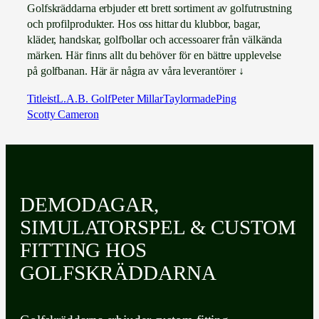
Golfskräddarna erbjuder ett brett sortiment av golfutrustning
och profilprodukter. Hos oss hittar du klubbor, bagar,
kläder, handskar, golfbollar och accessoarer från välkända
märken. Här finns allt du behöver för en bättre upplevelse
på golfbanan. Här är några av våra leverantörer ↓
Titleist
L.A.B. Golf
Peter Millar
Taylormade
Ping
Scotty Cameron
DEMODAGAR,
SIMULATORSPEL & CUSTOM
FITTING HOS
GOLFSKRÄDDARNA