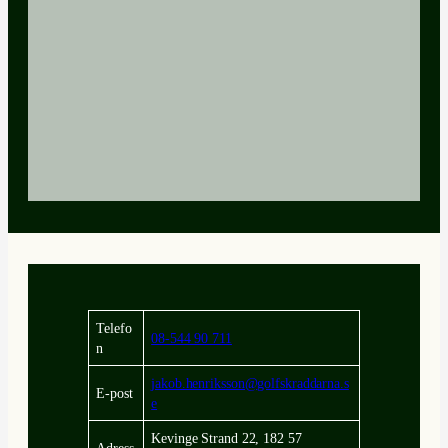
Telefo
08-544 90 711
n
jakob.henriksson@golfskraddarna.s
E-post
e
Kevinge Strand 22, 182 57
Adress