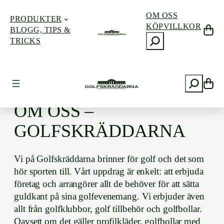
OM OSS
PRODUKTER
KÖPVILLKOR
BLOGG, TIPS &
S
Hoppa
TRICKS
ö
till
k
innehåll
S
ö
k
OM OSS –
GOLFSKRÄDDARNA
Vi på Golfskräddarna brinner för golf och det som
hör sporten till. Vårt uppdrag är enkelt: att erbjuda
företag och arrangörer allt de behöver för att sätta
guldkant på sina golfevenemang. Vi erbjuder även
allt från golfklubbor, golf tillbehör och golfbollar.
Oavsett om det gäller profilkläder, golfbollar med