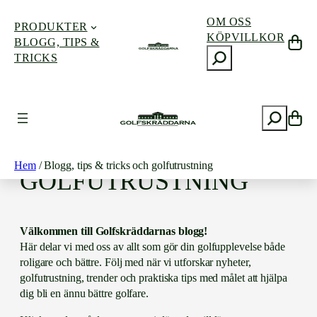
OM OSS
PRODUKTER
KÖPVILLKOR
BLOGG, TIPS &
S
TRICKS
ö
Hoppa
k
till
innehåll
S
BLOGG, TIPS & TRICKS
ö
k
OCH
Hem
/ Blogg, tips & tricks och golfutrustning
GOLFUTRUSTNING
Välkommen till Golfskräddarnas blogg!
Här delar vi med oss av allt som gör din golfupplevelse både
roligare och bättre. Följ med när vi utforskar nyheter,
golfutrustning, trender och praktiska tips med målet att hjälpa
dig bli en ännu bättre golfare.