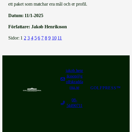
ett paket som matchar era mål och er profil
.
Datum: 11/1-2025
Författare: Jakob Henriksson
Sidor:
1
2
3
4
5
6
7
8
9
10
11
jakob.henr
iksson@g
olfskradda
rna.se
GOLFPRESS™
08-
54490711