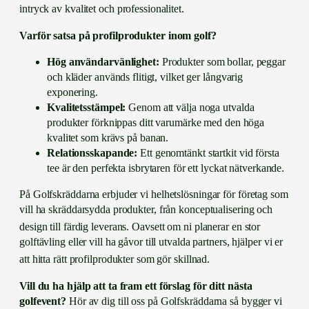
intryck av kvalitet och professionalitet.
Varför satsa på profilprodukter inom golf?
Hög användarvänlighet:
Produkter som bollar, peggar
och kläder används flitigt, vilket ger långvarig
exponering.
Kvalitetsstämpel:
Genom att välja noga utvalda
produkter förknippas ditt varumärke med den höga
kvalitet som krävs på banan.
Relationsskapande:
Ett genomtänkt startkit vid första
tee är den perfekta isbrytaren för ett lyckat nätverkande.
På Golfskräddarna erbjuder vi helhetslösningar för företag som
vill ha skräddarsydda produkter, från konceptualisering och
design till färdig leverans
. Oavsett om ni planerar en stor
golftävling eller vill ha gåvor till utvalda partners, hjälper vi er
att hitta rätt profilprodukter som gör skillnad
.
Vill du ha hjälp att ta fram ett förslag för ditt nästa
golfevent?
Hör av dig till oss på Golfskräddarna så bygger vi