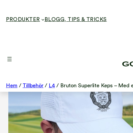
PRODUKTER
BLOGG, TIPS & TRICKS
Hoppa
till
innehåll
Hem
/
Tillbehör
/
L4
/ Bruton Superlite Keps – Med 