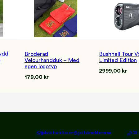
e
p
s
–
M
e
d
ydd
Bushnell Tour V
Broderad
e
p
Limited Edition
Velourhandduk – Med
g
egen logotyp
e
2999,00
kr
179,00
kr
n
l
o
g
o
t
y
p
jakob.henriksson@golfskraddarna.se
08-