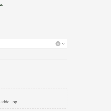
r.
t ladda upp