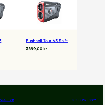
5
Bushnell Tour V5 Shift
3899,00
kr
54490711
GOLFPRESS™