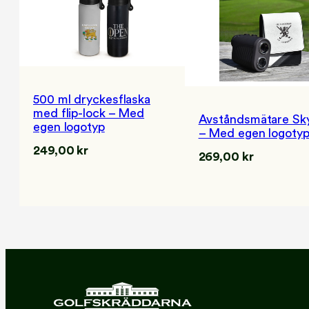
500 ml dryckesflaska
med flip-lock – Med
Avståndsmätare Sk
egen logotyp
– Med egen logoty
249,00
kr
269,00
kr