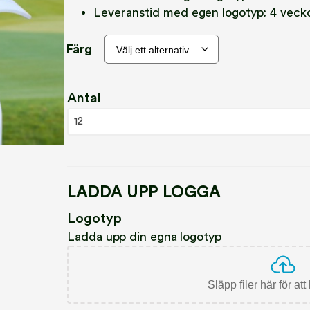
Leveranstid med egen logotyp: 4 vecko
Färg
Antal
12
12
14
LADDA UPP LOGGA
16
Logotyp
Ladda upp din egna logotyp
18
20
Släpp filer här för at
24 (Betala för 22)