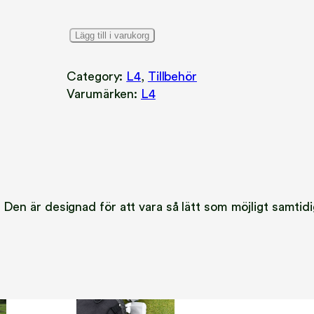
30 (Betala för 27)
B
Lägg till i varukorg
38 (Betala för 34)
r
u
50 (Betala för 45)
Category:
L4
, 
Tillbehör
t
Varumärken:
L4
o
n
S
u
p
e
. Den är designad för att vara så lätt som möjligt samti
r
l
i
t
e
K