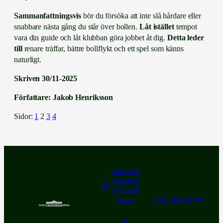
Sammanfattningsvis
bör du försöka att inte slå hårdare eller
snabbare nästa gång du står över bollen.
Låt istället
tempot
vara din guide och låt klubban göra jobbet åt dig.
Detta leder
till
renare träffar, bättre bollflykt och ett spel som känns
naturligt.
Skriven 30/11-2025
Författare: Jakob Henriksson
Sidor:
1
2
3
4
jakob.henr
iksson@g
olfskradda
rna.se
GOLFPRESS™
08-