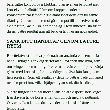
bara bättre kontroll över klubban, utan även en betydligt mer
konsekvent bollträff. Eftersom kroppen tenderar att
kompensera när tempot blir ojämnt leder detta ofta till sämre
riktning. Genom att däremot göra tempot till en medveten del
av din rutin, kan du slå fler rena slag. Detta innebär i sin tur att
du når bättre resultat utan att behöva ta i mer än nödvändigt.
SÄNK DITT HANDICAP GENOM BÄTTRE
RYTM
Ett effektivt sätt att öva på detta är att använda en mental takt
när du svingar. Tänk dig därför att du följer en inre rytm, som
om svingen är en naturlig rörelse snarare än ett kraftprov. Börja
gärna med korta slag för att verkligen befästa känslan genom
hela rörelsen. Som ett resultat av detta förbättras både din längd
och din precision, vilket hjälper dig att sänk ditt handicap.
Vidare fungerar det här tricket i alla delar av spelet, hela vägen
från drivern till de korta järnen och till och med vid puttning.
Oavsett vilken klubba du använder, blir känslan bättre när
tempot sitter.