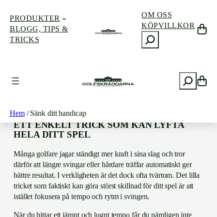
OM OSS
PRODUKTER
KÖPVILLKOR
BLOGG, TIPS &
S
TRICKS
ö
Hoppa
k
till
innehåll
S
SÄNK DITT HANDICAP
ö
k
Hem
/ Sänk ditt handicap
ETT ENKELT TRICK SOM KAN LYFTA
HELA DITT SPEL
Många golfare jagar ständigt mer kraft i sina slag och tror
därför att längre svingar eller hårdare träffar automatiskt ger
bättre resultat. I verkligheten är det dock ofta tvärtom. Det lilla
tricket som faktiskt kan göra störst skillnad för ditt spel är att
istället fokusera på tempo och rytm i svingen.
När du hittar ett jämnt och lugnt tempo får du nämligen inte