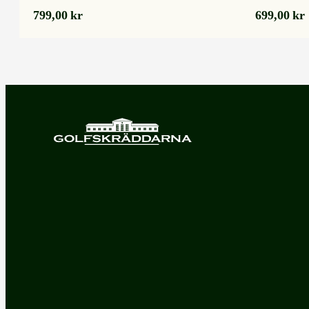
799,00
kr
699,00
kr