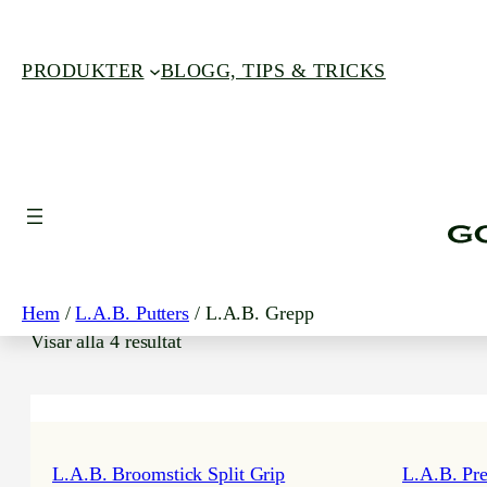
PRODUKTER
BLOGG, TIPS & TRICKS
L.A.B. GREPP
Hem
/
L.A.B. Putters
/ L.A.B. Grepp
Visar alla 4 resultat
L.A.B. Broomstick Split Grip
L.A.B. Pre