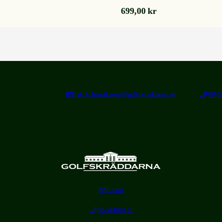
699,00
kr
jakob.henriksson@golfskraddarna.se
08-5
E-post
08-54490711