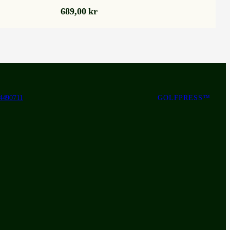
689,00
kr
4490711
GOLFPRESS™