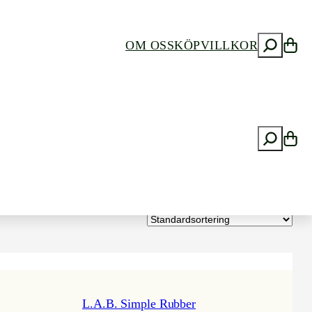
S
OM OSS
KÖPVILLKOR
ö
k
S
ö
k
L.A.B. Simple Rubber