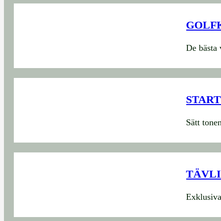
GOLF
De bästa 
START
Sätt tone
TÄVLI
Exklusiva 