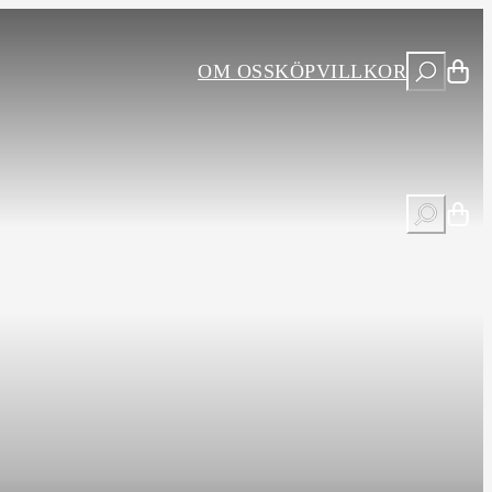
S
OM OSS
KÖPVILLKOR
ö
k
S
ö
k