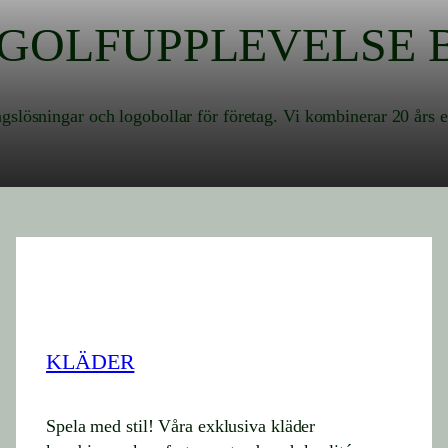
 GOLFUPPLEVELSE 
agslösningar och logobollar för företag. Vi kombinerar 20 års
KLÄDER
Spela med stil! Våra exklusiva kläder