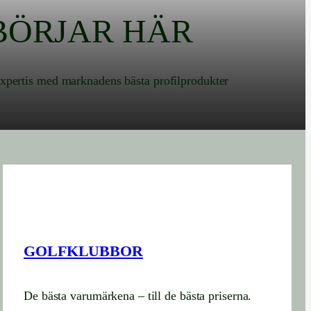
BÖRJAR HÄR
 expertis med marknadens bästa profilprodukter
GOLFKLUBBOR
De bästa varumärkena – till de bästa priserna.