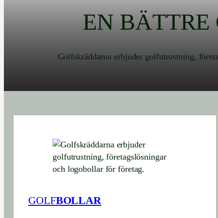
EN BÄTTRE
Golfskräddarna erbjuder golfutrustning, föret
GOLF
BOLLAR