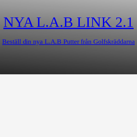
NYA L.A.B LINK 2.1
Beställ din nya L.A.B Putter från Golfskräddarna