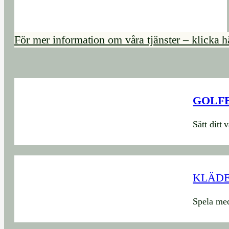
För mer information om våra tjänster – klicka h
GOLF
Sätt ditt 
KLÄD
Spela med