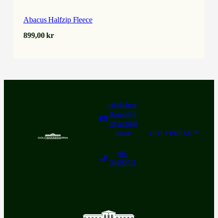
Abacus Halfzip Fleece
899,00
kr
jakob.henr
iksson@g
olfskradda
rna.se
GOLFPRESS™
08-
54490711