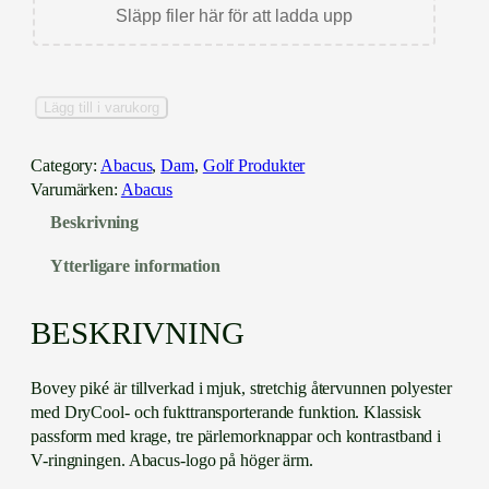
Släpp filer här för att ladda upp
A
Lägg till i varukorg
b
a
Category:
Abacus
, 
Dam
, 
Golf Produkter
c
Varumärken:
Abacus
u
Beskrivning
s
B
Ytterligare information
o
v
e
BESKRIVNING
y
P
Bovey piké är tillverkad i mjuk, stretchig återvunnen polyester
o
med DryCool- och fukttransporterande funktion. Klassisk
l
passform med krage, tre pärlemorknappar och kontrastband i
o
V-ringningen. Abacus-logo på höger ärm.
m