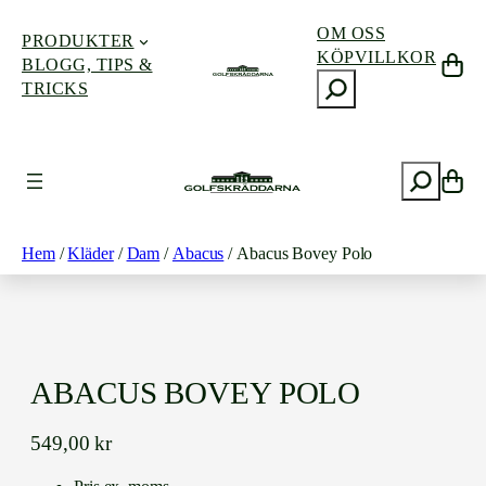
OM OSS
PRODUKTER
KÖPVILLKOR
BLOGG, TIPS &
S
TRICKS
ö
k
Hoppa
till
S
innehåll
ö
k
Hem
/
Kläder
/
Dam
/
Abacus
/ Abacus Bovey Polo
ABACUS BOVEY POLO
549,00
kr