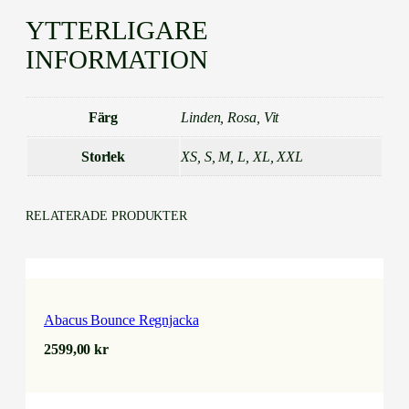
ä
n
YTTERLIGARE
g
INFORMATION
d
Färg
Linden, Rosa, Vit
Storlek
XS, S, M, L, XL, XXL
RELATERADE PRODUKTER
Abacus Bounce Regnjacka
2599,00
kr