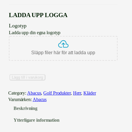
LADDA UPP LOGGA
Logotyp
Ladda upp din egna logotyp
Släpp filer här för att ladda upp
A
Lägg till i varukorg
b
a
Category:
Abacus
, 
Golf Produkter
, 
Herr
, 
Kläder
c
Varumärken:
Abacus
u
Beskrivning
s
B
Ytterligare information
o
u