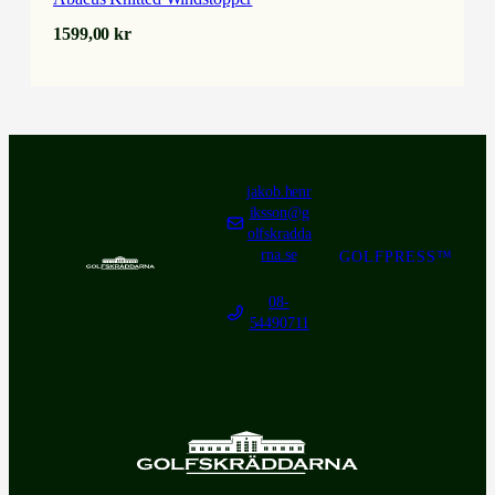
1599,00
kr
jakob.henr
iksson@g
olfskradda
rna.se
GOLFPRESS™
08-
54490711