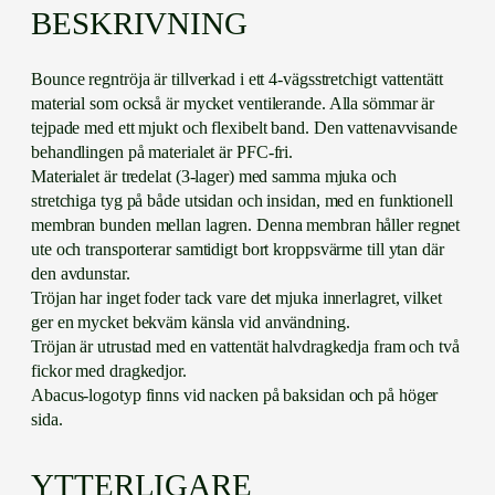
n
BESKRIVNING
c
e
Bounce regntröja är tillverkad i ett 4-vägsstretchigt vattentätt
R
material som också är mycket ventilerande. Alla sömmar är
e
tejpade med ett mjukt och flexibelt band. Den vattenavvisande
g
behandlingen på materialet är PFC-fri.
n
Materialet är tredelat (3-lager) med samma mjuka och
v
stretchiga tyg på både utsidan och insidan, med en funktionell
ä
membran bunden mellan lagren. Denna membran håller regnet
s
ute och transporterar samtidigt bort kroppsvärme till ytan där
t
den avdunstar.
m
Tröjan har inget foder tack vare det mjuka innerlagret, vilket
ä
ger en mycket bekväm känsla vid användning.
n
Tröjan är utrustad med en vattentät halvdragkedja fram och två
g
fickor med dragkedjor.
d
Abacus-logotyp finns vid nacken på baksidan och på höger
sida.
YTTERLIGARE