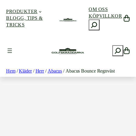
OM OSS
PRODUKTER
KÖPVILLKOR
BLOGG, TIPS &
S
TRICKS
ö
k
Hoppa
till
S
innehåll
ö
k
Hem
/
Kläder
/
Herr
/
Abacus
/ Abacus Bounce Regnväst