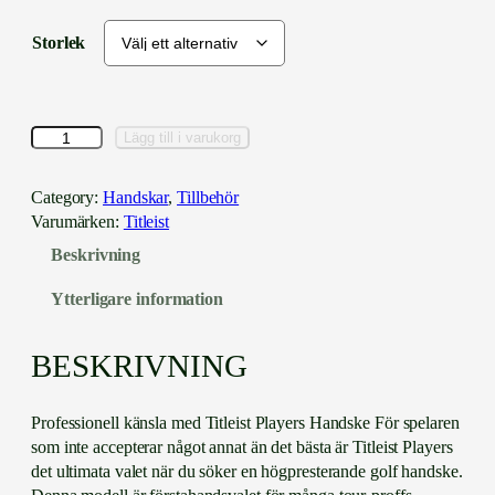
Storlek
T
Lägg till i varukorg
i
t
Category:
Handskar
, 
Tillbehör
l
Varumärken:
Titleist
e
Beskrivning
i
s
Ytterligare information
t
P
l
BESKRIVNING
a
y
Professionell känsla med Titleist Players Handske För spelaren
e
som inte accepterar något annat än det bästa är Titleist Players
r
det ultimata valet när du söker en högpresterande golf handske.
s