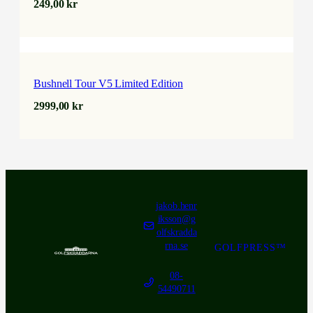
249,00
kr
Bushnell Tour V5 Limited Edition
2999,00
kr
jakob.henr
iksson@g
olfskradda
rna.se
GOLFPRESS™
08-
54490711