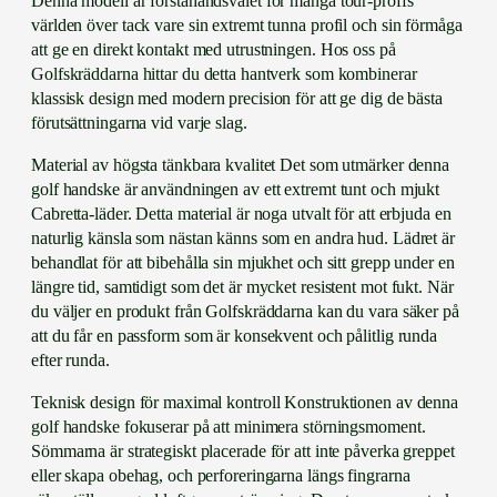
Denna modell är förstahandsvalet för många tour-proffs
H
världen över tack vare sin extremt tunna profil och sin förmåga
a
att ge en direkt kontakt med utrustningen. Hos oss på
n
Golfskräddarna hittar du detta hantverk som kombinerar
d
klassisk design med modern precision för att ge dig de bästa
s
förutsättningarna vid varje slag.
k
e
Material av högsta tänkbara kvalitet Det som utmärker denna
m
golf handske är användningen av ett extremt tunt och mjukt
ä
Cabretta-läder. Detta material är noga utvalt för att erbjuda en
n
naturlig känsla som nästan känns som en andra hud. Lädret är
g
behandlat för att bibehålla sin mjukhet och sitt grepp under en
d
längre tid, samtidigt som det är mycket resistent mot fukt. När
du väljer en produkt från Golfskräddarna kan du vara säker på
att du får en passform som är konsekvent och pålitlig runda
efter runda.
Teknisk design för maximal kontroll Konstruktionen av denna
golf handske fokuserar på att minimera störningsmoment.
Sömmarna är strategiskt placerade för att inte påverka greppet
eller skapa obehag, och perforeringarna längs fingrarna