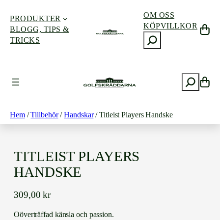
OM OSS
PRODUKTER
KÖPVILLKOR
BLOGG, TIPS &
S
TRICKS
ö
k
Hoppa
till
S
innehåll
ö
k
Hem
/
Tillbehör
/
Handskar
/ Titleist Players Handske
TITLEIST PLAYERS
HANDSKE
309,00
kr
Oöverträffad känsla och passion.