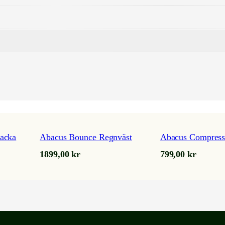
n
d
s
t
o
p
p
e
r
m
ä
acka
Abacus Bounce Regnväst
Abacus Compress
n
g
1899,00
kr
799,00
kr
d