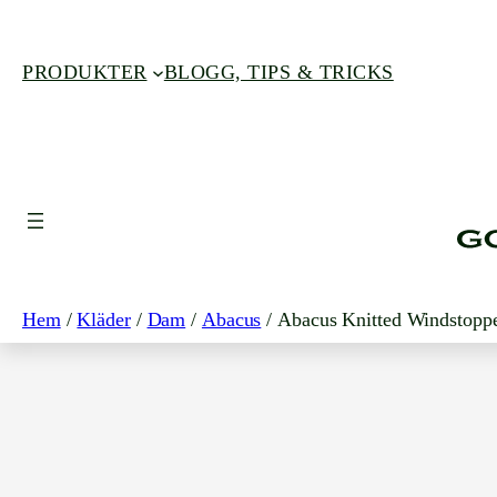
PRODUKTER
BLOGG, TIPS & TRICKS
Hoppa
till
innehåll
Hem
/
Kläder
/
Dam
/
Abacus
/ Abacus Knitted Windstopp