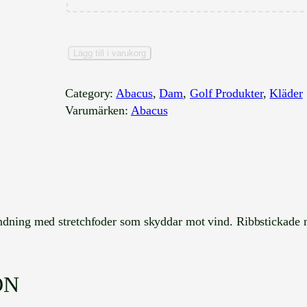
A
Lägg till i varukorg
b
a
Category:
Abacus
, 
Dam
, 
Golf Produkter
, 
Kläder
c
Varumärken:
Abacus
u
s
K
n
i
t
andning med stretchfoder som skyddar mot vind. Ribbstickade
t
e
d
W
ON
i