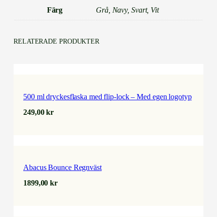
e
Färg
Grå, Navy, Svart, Vit
d
e
g
RELATERADE PRODUKTER
e
n
l
o
g
500 ml dryckesflaska med flip-lock – Med egen logotyp
o
t
249,00
kr
y
p
m
ä
n
Abacus Bounce Regnväst
g
d
1899,00
kr