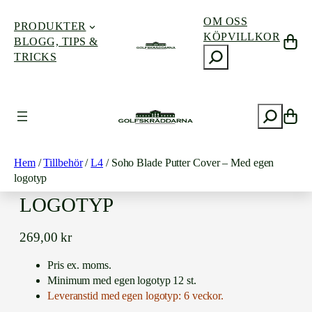
OM OSS
PRODUKTER
KÖPVILLKOR
BLOGG, TIPS &
S
TRICKS
ö
k
Hoppa
till
S
innehåll
ö
k
SOHO BLADE PUTTER
Hem
/
Tillbehör
/
L4
/ Soho Blade Putter Cover – Med egen
COVER – MED EGEN
logotyp
LOGOTYP
269,00
kr
Pris ex. moms.
Minimum med egen logotyp 12 st.
Leveranstid med egen logotyp: 6 veckor.