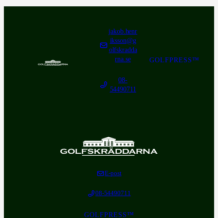
jakob.henr
iksson@g
olfskradda
rna.se
GOLFPRESS™
08-
54490711
E-post
08-54490711
GOLFPRESS™