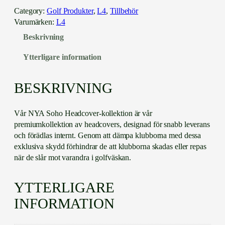
h
Category:
Golf Produkter
, 
L4
, 
Tillbehör
o
Varumärken:
L4
B
Beskrivning
l
a
Ytterligare information
d
e
P
BESKRIVNING
u
t
Vår NYA Soho Headcover-kollektion är vår
t
premiumkollektion av headcovers, designad för snabb leverans
e
och förädlas internt. Genom att dämpa klubborna med dessa
r
exklusiva skydd förhindrar de att klubborna skadas eller repas
C
när de slår mot varandra i golfväskan.
o
v
e
YTTERLIGARE
r
INFORMATION
–
M