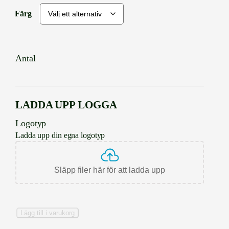
Färg
Antal
LADDA UPP LOGGA
Logotyp
Ladda upp din egna logotyp
Släpp filer här för att ladda upp
S
Lägg till i varukorg
o