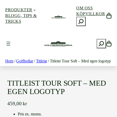
OM OSS
PRODUKTER
KÖPVILLKOR
BLOGG, TIPS &
S
TRICKS
ö
k
Hoppa
till
S
innehåll
ö
k
Hem
/
Golfbollar
/
Titleist
/ Titleist Tour Soft – Med egen logotyp
TITLEIST TOUR SOFT – MED
EGEN LOGOTYP
459,00
kr
Pris ex. moms.