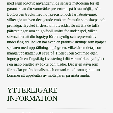
med egen logotyp använder vi de senaste metoderna för att
garantera att ditt varumärke presenteras på bästa möjliga sätt.
Logotypen trycks med hög precision och färgåtergivning,
vilket gör att även detaljerade emblem framstår som skarpa och
proffsiga. Trycket är dessutom utvecklat för att tåla de tuffa
påfrestningar som en golfboll utsätts för under spel, vilket
säkerställer att din logotyp förblir synlig och representativ
under lång tid. Bollen har även en praktisk siktlinje som hjälper
spelaren med uppställningen på green, vilket är en detalj som
många uppskattar. Att satsa på Titleist Tour Soft med egen
logotyp är en långsiktig investering i ditt varumärkes synlighet
i en miljö präglad av fokus och glädje. Det är en gåva som
förmedlar professionalism och omtanke, och som garanterat
kommer att uppskattas av mottagaren på nästa runda.
YTTERLIGARE
INFORMATION