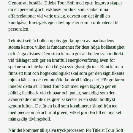
Genom att beställa Titleist Tour Soft med egen logotyp skapar
e
du en personlig och exklusiv produkt som stärker dina
g
affärsrelationer vid varje utslag, oavsett om det är till en
e
kundgåva, företagets egen tävling eller som profilmaterial till
n
personalen.
l
o
Tekniskt sett är bollen uppbyggd kring en av marknadens
g
största kärnor, vilket är fundamentet för dess höga bollhastighet
o
och långa distans. Den stora kärnan gör att bollen svarar direkt
t
vid tillslaget och ger en kraftfull energiöverföring även för
y
spelare som inte har den högsta svinghastigheten. Runt kärnan
p
finns ett tunt och högteknologiskt skal som ger den signifikanta
m
mjuka känslan och en utmärkt kontroll i närspelet. För golfaren
ä
innebär detta att Titleist Tour Soft med egen logotyp ger en
n
pålitlig feedback vid chippar och puttar, samtidigt som den
g
avancerade dimple-designen säkerställer en stabil bollflykt
d
genom luften. Det är en boll som kombinerar längd från tee
med precision på och runt green, vilket gör den till en mycket
mångsidig tävlingsboll.
När det kommer till själva tryckprocessen för Titleist Tour Soft