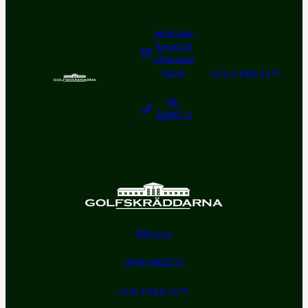
jakob.henr
iksson@g
olfskradda
rna.se
GOLFPRESS™
08-
54490711
E-post
08-54490711
GOLFPRESS™