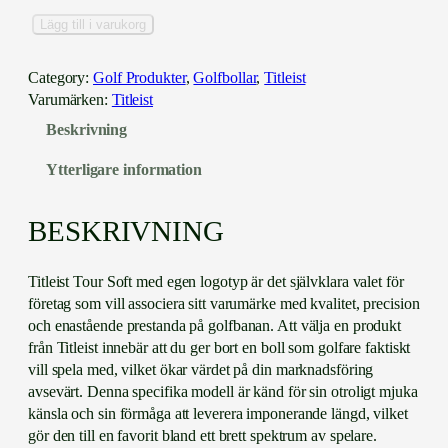
T
Lägg till i varukorg
i
t
Category:
Golf Produkter
, 
Golfbollar
, 
Titleist
l
Varumärken:
Titleist
e
Beskrivning
i
s
Ytterligare information
t
T
o
BESKRIVNING
u
r
Titleist Tour Soft med egen logotyp är det självklara valet för
S
företag som vill associera sitt varumärke med kvalitet, precision
o
och enastående prestanda på golfbanan. Att välja en produkt
f
från Titleist innebär att du ger bort en boll som golfare faktiskt
t
vill spela med, vilket ökar värdet på din marknadsföring
–
avsevärt. Denna specifika modell är känd för sin otroligt mjuka
M
känsla och sin förmåga att leverera imponerande längd, vilket
e
gör den till en favorit bland ett brett spektrum av spelare.
d