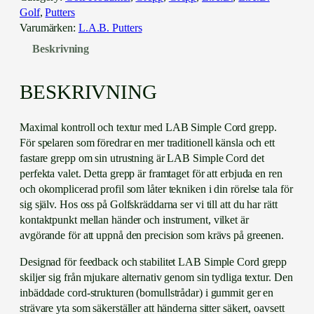
.
Golf
, 
Putters
B
Varumärken:
L.A.B. Putters
.
Beskrivning
S
i
m
BESKRIVNING
p
l
Maximal kontroll och textur med LAB Simple Cord grepp.
e
För spelaren som föredrar en mer traditionell känsla och ett
C
fastare grepp om sin utrustning är LAB Simple Cord det
o
perfekta valet. Detta grepp är framtaget för att erbjuda en ren
r
och okomplicerad profil som låter tekniken i din rörelse tala för
d
sig själv. Hos oss på Golfskräddarna ser vi till att du har rätt
m
kontaktpunkt mellan händer och instrument, vilket är
ä
avgörande för att uppnå den precision som krävs på greenen.
n
g
Designad för feedback och stabilitet LAB Simple Cord grepp
d
skiljer sig från mjukare alternativ genom sin tydliga textur. Den
inbäddade cord-strukturen (bomullstrådar) i gummit ger en
strävare yta som säkerställer att händerna sitter säkert, oavsett