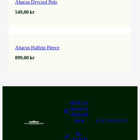
Abacus Drycool Polo
549,00
kr
Abacus Halfzip Fleece
899,00
kr
jakob.henr
iksson@g
olfskradda
rna.se
GOLFPRESS™
08-
54490711