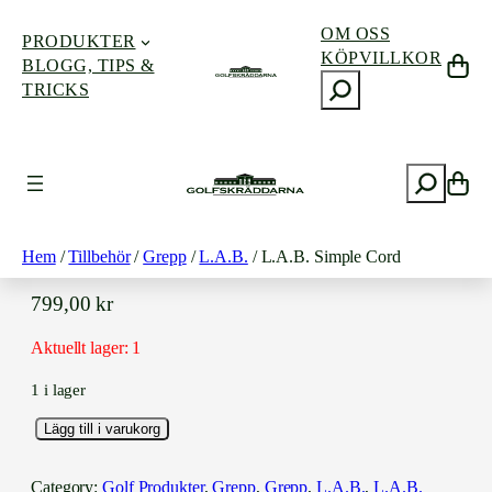
OM OSS
PRODUKTER
KÖPVILLKOR
BLOGG, TIPS &
S
TRICKS
ö
k
Hoppa
till
S
innehåll
ö
k
L.A.B. SIMPLE CORD
Hem
/
Tillbehör
/
Grepp
/
L.A.B.
/ L.A.B. Simple Cord
799,00
kr
Aktuellt lager: 1
1 i lager
L
Lägg till i varukorg
.
A
Category:
Golf Produkter
, 
Grepp
, 
Grepp
, 
L.A.B.
, 
L.A.B.