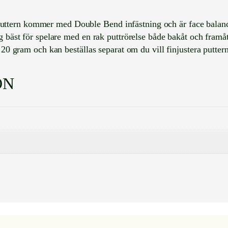
i
-
tern kommer med Double Bend infästning och är face balanced 
O
ig bäst för spelare med en rak puttrörelse både bakåt och fram
N
 20 gram och kan beställas separat om du vill finjustera puttern
E
M
i
ON
l
l
e
d
C
r
u
i
s
e
r