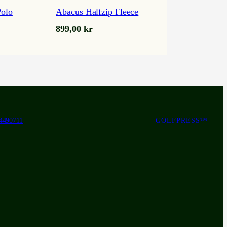
Polo
Abacus Halfzip Fleece
899,00
kr
4490711
GOLFPRESS™