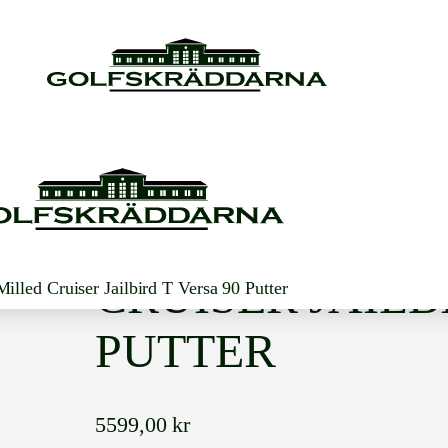
ODYSSEY AI-O
CRUISER JAILB
lled Cruiser Jailbird T Versa 90 Putter
PUTTER
5599,00
kr