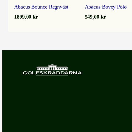
Abacus Bounce Regnväst
Abacus Bovey Polo
1899,00
kr
549,00
kr