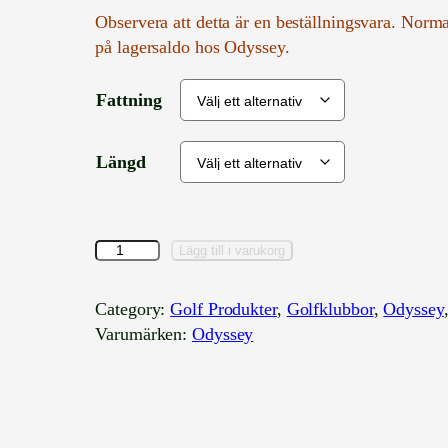
Observera att detta är en beställningsvara. Norm
på lagersaldo hos Odyssey.
Fattning
Längd
O
Lägg till i varukorg
d
y
Category:
Golf Produkter
, 
Golfklubbor
, 
Odyssey
s
Varumärken:
Odyssey
s
e
y
A