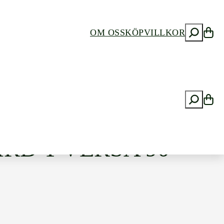
S
OM OSS
KÖPVILLKOR
ö
k
S
ö
NE MILLED
k
IRD T VERSA 90